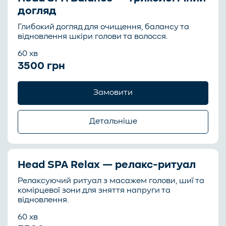
догляд
Глибокий догляд для очищення, балансу та
відновлення шкіри голови та волосся.
60 хв
3500 грн
Замовити
Детальніше
Head SPA Balance — це трихологічно
Head SPA Relax — релакс-ритуал
орієнтована процедура, спрямована на
нормалізацію стану шкіри голови.
Релаксуючий ритуал з масажем голови, шиї та
комірцевої зони для зняття напруги та
відновлення.
Процедура включає глибоке очищення,
балансування роботи сальних залоз та
60 хв
стимуляцію природних процесів регенерації.