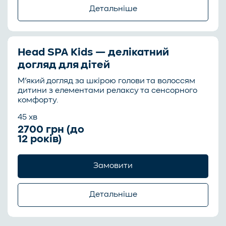
Протипоказання
Детальніше
Результат:
знімається напруга, покращується
активні дерматологічні захворювання шкіри
самопочуття та з’являється відчуття глибокого
голови
розслаблення. Відновлюється емоційний
баланс, а тіло переходить у стан спокою та
себорейний дерматит або псоріаз у стадії
Head SPA Antistress — це інтенсивний релакс-
відновлення.
Head SPA Kids — делікатний
загострення
ритуал, спрямований на зняття м’язової
догляд для дітей
напруги та відновлення емоційного стану.
грибкові або бактеріальні інфекції шкіри
М’який догляд за шкірою голови та волоссям
Показання
порушення цілісності шкіри в зоні впливу
Процедура поєднує м’які масажні техніки шкіри
дитини з елементами релаксу та сенсорного
гострі запальні процеси в організмі
голови, що допомагають зняти відчуття
стрес, перевтома
комфорту.
важкості, покращити кровообіг та зменшити
алергічні реакції на активні компоненти
напруга в шиї та плечах
45 хв
вплив стресу на організм. Завдяки
комплексному впливу відбувається
2700 грн (до
головний біль напруги
розслаблення нервової системи, знижується
12 років)
безсоння
рівень напруги та покращується загальне
самопочуття. Процедура ідеально підходить
Протипоказання
Замовити
для людей із високим рівнем стресу,
перевтомою та ментальним навантаженням.
гострі больові синдроми в шийному відділі
Детальніше
неврологічні стани у фазі загострення
Результат:
з
меншується м’язова напруга,
зникає відчуття важкості в голові та
підвищена температура тіла, загальне
покращується загальний емоційний стан.
нездужання