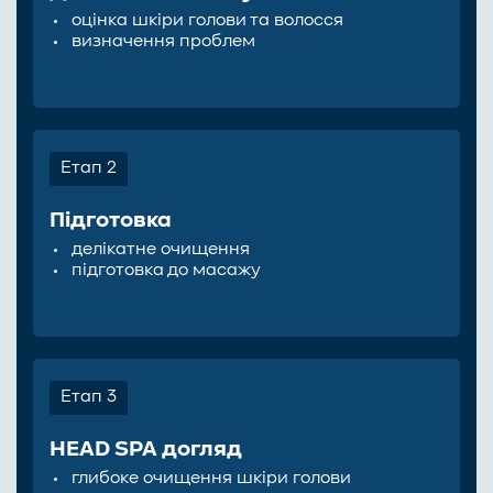
пошкодження шкіри голови
оцінка шкіри голови та волосся
Показання
визначення проблем
сухість або чутливість шкіри голови
легкий дискомфорт або подразнення
стрес або перевтома у дитини
потреба у м’якому догляді
Етап 2
формування гігієнічних звичок
Підготовка
Протипоказання
делікатне очищення
підготовка до масажу
гострі дерматологічні захворювання
запальні процеси шкіри голови
грибкові ураження
підвищена температура тіла
Етап 3
інфекційні захворювання
HEAD SPA догляд
глибоке очищення шкіри голови