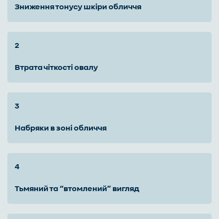
зниження тонусу шкіри обличчя
втрата чіткості овалу
набряки в зоні обличчя
тьмяний та “втомлений” вигляд