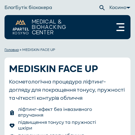
Блог
Бутік біохакера
Косино
Головна
»
MEDISKIN FACE UP
MEDISKIN FACE UP
Косметологічна процедура ліфтинг-
догляду для покращення тонусу, пружності
та чіткості контурів обличчя
ліфтинг-ефект без інвазивного
втручання
підвищення тонусу та пружності
шкіри