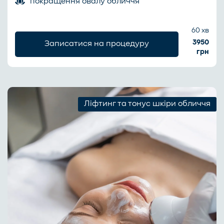
покращення овалу обличчя
60 хв
3950
Записатися на процедуру
грн
Ліфтинг та тонус шкіри обличчя