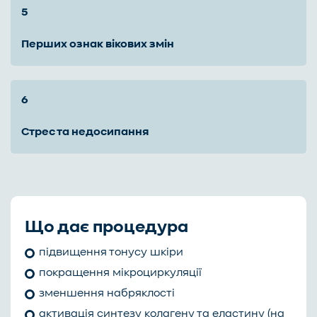
перших ознак вікових змін
стрес та недосипання
Що дає процедура
підвищення тонусу шкіри
покращення мікроциркуляції
зменшення набряклості
активація синтезу колагену та еластину (на