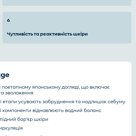
чутливість та реактивність шкіри
age
 поетапному японському догляді, що включає
та зволоження.
ні етапи усувають забруднення та надлишок себуму
ні компоненти відновлюють водний баланс
іпідний бар’єр шкіри
иркуляція