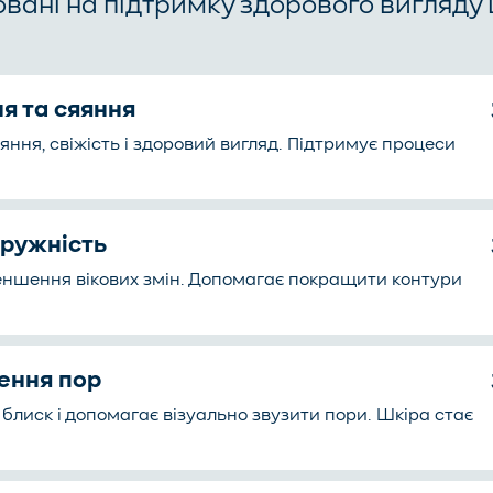
вані на підтримку здорового вигляду ш
ня та сяяння
ння, свіжість і здоровий вигляд. Підтримує процеси
пружність
ншення вікових змін. Допомагає покращити контури
ження пор
блиск і допомагає візуально звузити пори. Шкіра стає