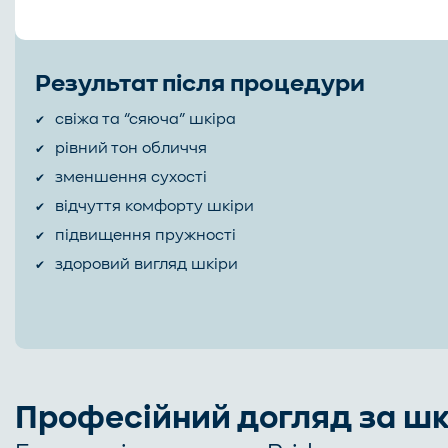
Результат після процедури
свіжа та “сяюча” шкіра
рівний тон обличчя
зменшення сухості
відчуття комфорту шкіри
підвищення пружності
здоровий вигляд шкіри
Професійний догляд за ш