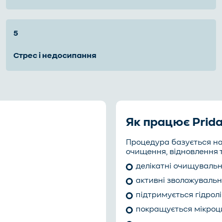
стрес і недосипання
Як працює Prid
Процедура базується на
очищення, відновлення 
делікатні очищуваль
активні зволожуваль
підтримується гідрол
покращується мікроц