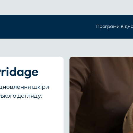
Програми відн
ridage
ідновлення шкіри
ького догляду: