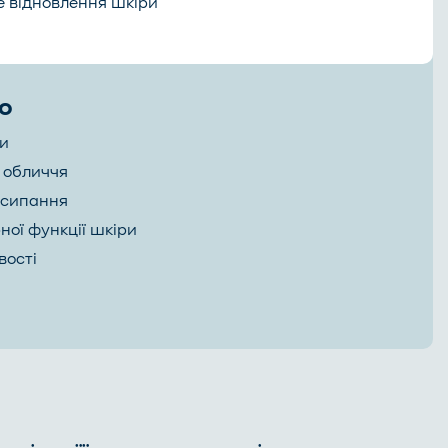
е відновлення шкіри
но
ри
 обличчя
осипання
ної функції шкіри
вості