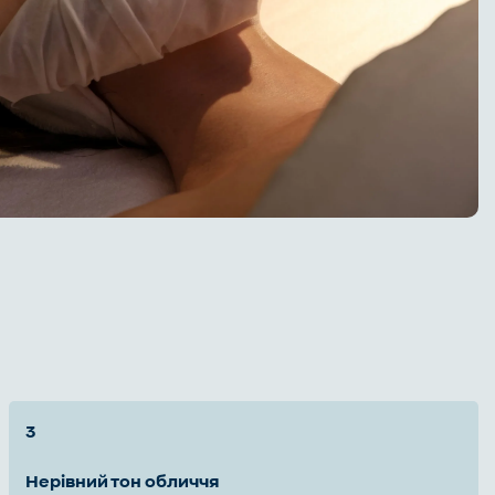
нерівний тон обличчя