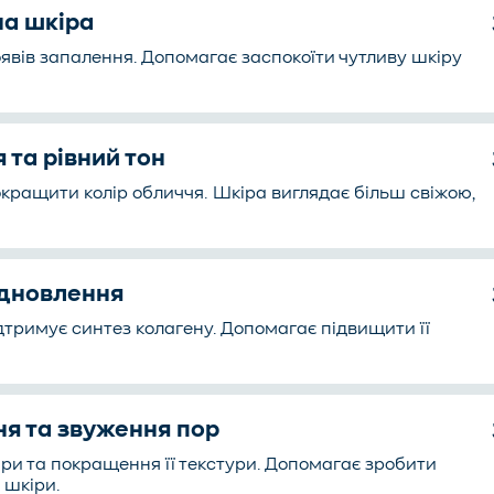
на шкіра
вів запалення. Допомагає заспокоїти чутливу шкіру
 та рівний тон
покращити колір обличчя. Шкіра виглядає більш свіжою,
відновлення
тримує синтез колагену. Допомагає підвищити її
ня та звуження пор
ри та покращення її текстури. Допомагає зробити
 шкіри.