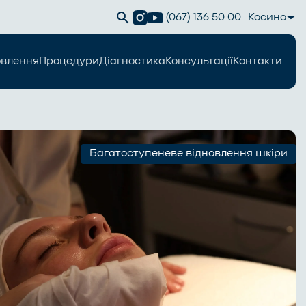
(067) 136 50 00
Косино
овлення
Процедури
Діагностика
Консультації
Контакти
Багатоступеневе відновлення шкіри