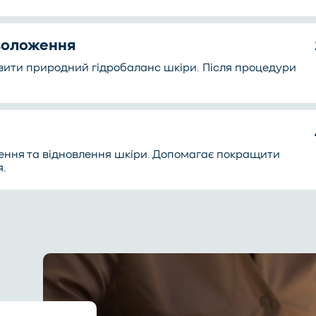
зволоження
вити природний гідробаланс шкіри. Після процедури
ення та відновлення шкіри. Допомагає покращити
я.