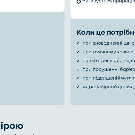
активується природн
Коли це потріб
при зневодненні шкі
при тьмяному кольорі
після стресу або нед
при порушенні бар’єр
при підвищеній чутли
як регулярний догляд
кірою