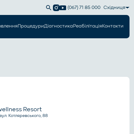
(067) 71 85 000
Східниця
овлення
Процедури
Діагностика
Реабілітація
Контакти
wellness Resort
вул. Котляревського, 88