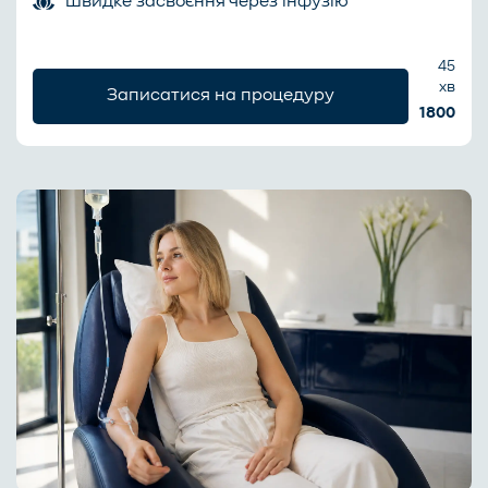
швидке засвоєння через інфузію
45
хв
Записатися на процедуру
1800