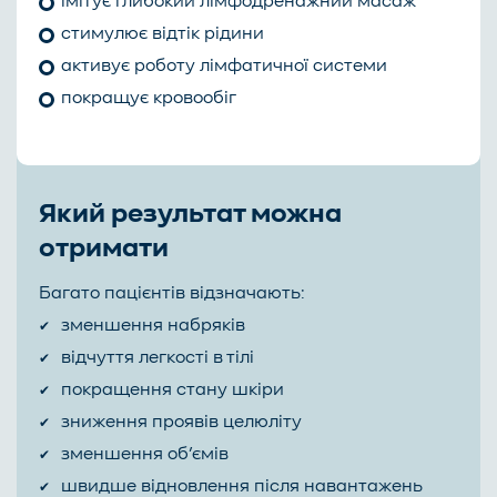
імітує глибокий лімфодренажний масаж
стимулює відтік рідини
активує роботу лімфатичної системи
покращує кровообіг
Який результат можна
отримати
Багато пацієнтів відзначають:
зменшення набряків
відчуття легкості в тілі
покращення стану шкіри
зниження проявів целюліту
зменшення об’ємів
швидше відновлення після навантажень