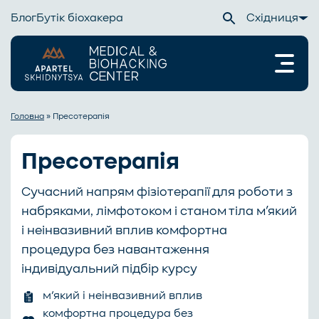
Блог
Бутік біохакера
Східниця
Головна
»
Пресотерапія
Пресотерапія
Сучасний напрям фізіотерапії для роботи з
набряками, лімфотоком і станом тіла м’який
і неінвазивний вплив комфортна
процедура без навантаження
індивідуальний підбір курсу
м’який і неінвазивний вплив
комфортна процедура без