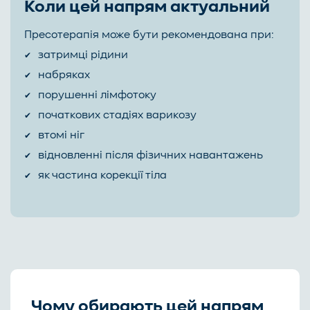
Коли цей напрям актуальний
Пресотерапія може бути рекомендована при:
затримці рідини
набряках
порушенні лімфотоку
початкових стадіях варикозу
втомі ніг
відновленні після фізичних навантажень
як частина корекції тіла
Чому обирають цей напрям