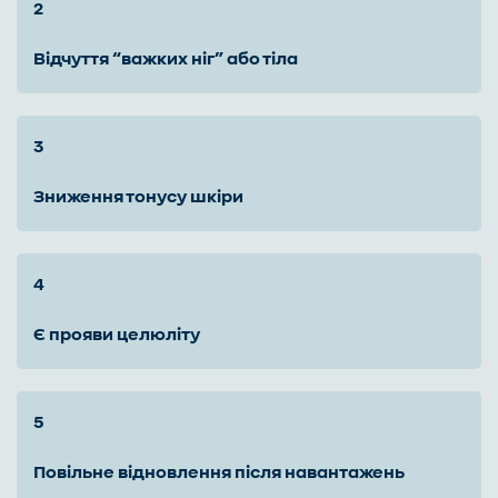
відчуття “важких ніг” або тіла
зниження тонусу шкіри
є прояви целюліту
повільне відновлення після навантажень