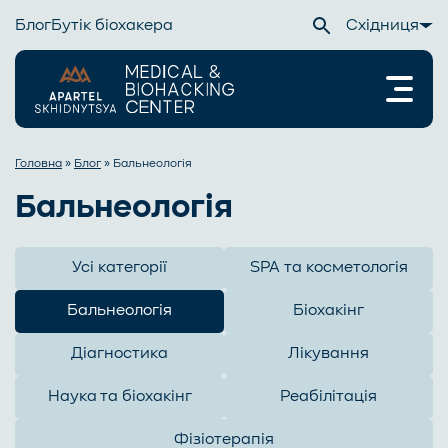
Блог
Бутік біохакера
Східниця
Головна
»
Блог
»
Бальнеологія
Бальнеологія
Усі категорії
SPA та косметологія
Бальнеологія
Біохакінг
Діагностика
Лікування
Наука та біохакінг
Реабілітація
Фізіотерапія