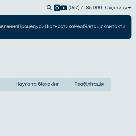
(067) 71 85 000
Східниця
овлення
Процедури
Діагностика
Реабілітація
Контакти
я
Наука та біохакінг
Реабілітація