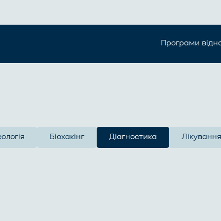
Програми відн
ологія
Біохакінг
Діагностика
Лікуванн