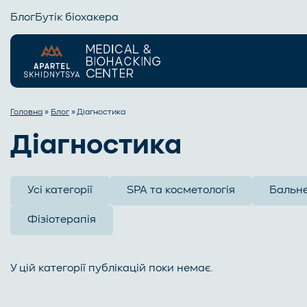
Блог
Бутік біохакера
Головна
»
Блог
»
Діагностика
Діагностика
Усі категорії
SPA та косметологія
Бальне
Фізіотерапія
У цій категорії публікацій поки немає.