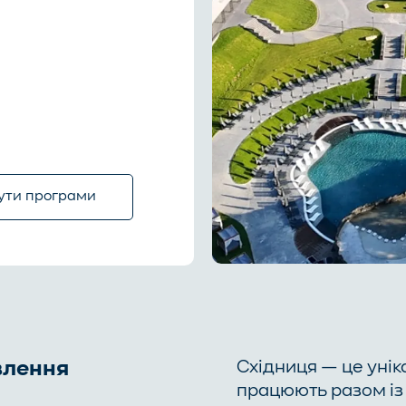
ути програми
влення
Східниця — це унік
працюють разом із