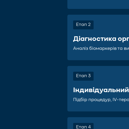
Етап 2
Діагностика ор
Аналіз біомаркерів та 
Етап 3
Індивідуальний
Підбір процедур, IV-тер
Етап 4