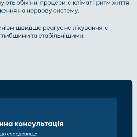
ують обмінні процеси, а клімат і ритм життя
ення на нервову систему.
анізм швидше реагує на лікування, а
 глибшими та стабільнішими.
инна консультація
я до середовища