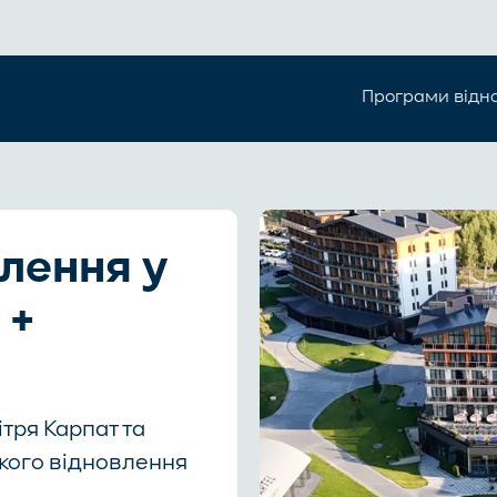
Програми відн
влення у
 +
тря Карпат та
кого відновлення