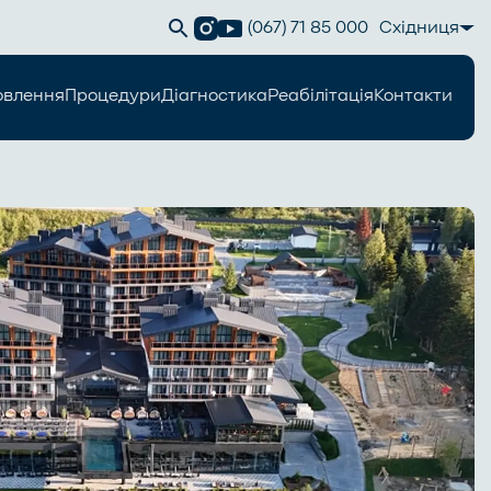
(067) 71 85 000
Східниця
овлення
Процедури
Діагностика
Реабілітація
Контакти