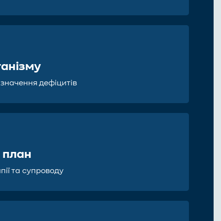
ганізму
визначення дефіцитів
 план
апії та супроводу