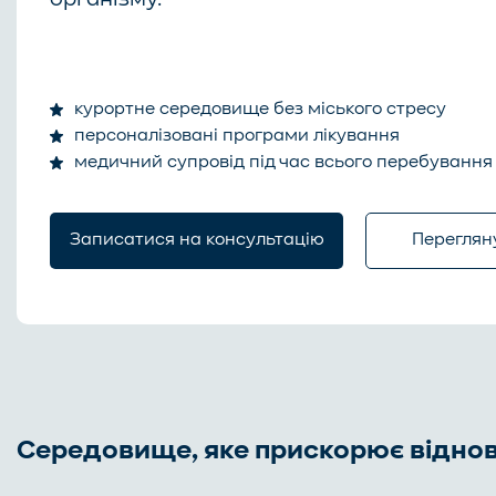
курортне середовище без міського стресу
персоналізовані програми лікування
медичний супровід під час всього перебування
Записатися на консультацію
Переглян
Середовище, яке прискорює відно