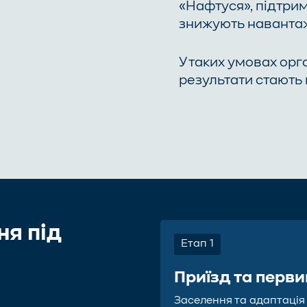
«Нафтуся», підтрим
знижують навантаж
У таких умовах орг
результати стають
ня під
Етап 1
Приїзд та перв
Заселення та адаптаці